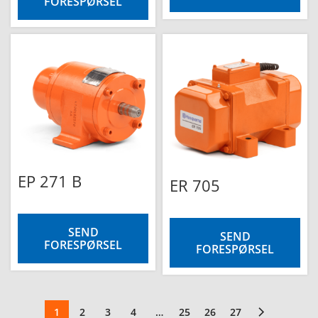
FORESPØRSEL
EP 271 B
ER 705
SEND
SEND
FORESPØRSEL
FORESPØRSEL
1
2
3
4
…
25
26
27