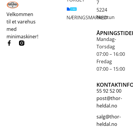
7
5224
Velkommen
Nesttun
NÆRINGSMARKED
til et varehus
med
ÅPNINGSTIDE
minimaskiner!
Mandag-
Torsdag
07:00 – 16:00
Fredag
07:00 – 15:00
KONTAKTINF
55 92 52 00
post@thor-
heldal.no
salg@thor-
heldal.no