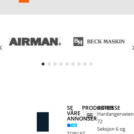
SE
PRODUKTER
ADRESSE
VÅRE
Hardangerveien
ANNONSER
72
Betongsaging og -boring
Fjellbor / Sprekking
Verktøy for overflatebehandling
Seksjon 6 og
TORGET