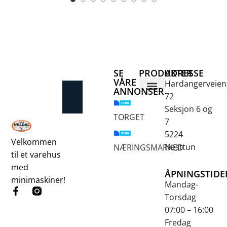
SE
PRODUKTER
ADRESSE
e
VÅRE
Hardangerveien
ANNONSER
72
Betongsaging og -boring
Fjellbor / Sprekking
Verktøy for overflatebehandling
Seksjon 6 og
TORGET
7
5224
Velkommen
Nesttun
NÆRINGSMARKED
til et varehus
med
ÅPNINGSTIDE
minimaskiner!
Mandag-
Torsdag
07:00 – 16:00
Fredag