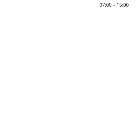
07:00 – 15:00
KONTAKTINF
55 92 52 00
post@thor-
heldal.no
salg@thor-
heldal.no