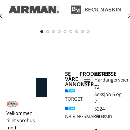
SE
PRODUKTER
ADRESSE
VÅRE
Hardangerveien
ANNONSER
72
Betongsaging og -boring
Fjellbor / Sprekking
Verktøy for overflatebehandling
Seksjon 6 og
TORGET
7
5224
Velkommen
Nesttun
NÆRINGSMARKED
til et varehus
med