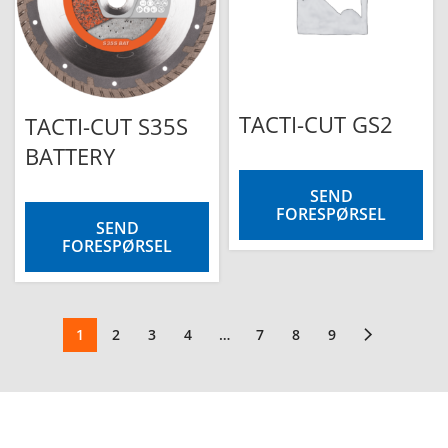
TACTI-CUT GS2
TACTI-CUT S35S
BATTERY
SEND
FORESPØRSEL
SEND
FORESPØRSEL
1
2
3
4
…
7
8
9