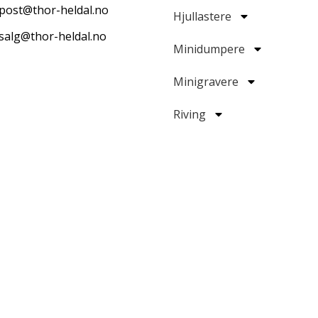
post@thor-heldal.no
Hjullastere
salg@thor-heldal.no
Minidumpere
Minigravere
Riving
Strømaggregat
Tilbehør
Verktøy for
overflatebehandling