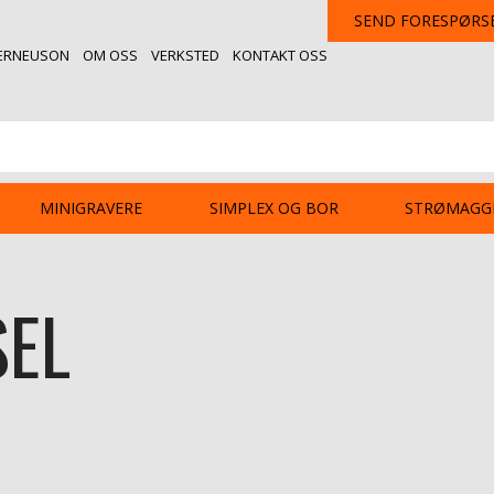
SEND FORESPØRS
ERNEUSON
OM OSS
VERKSTED
KONTAKT OSS
MINIGRAVERE
SIMPLEX OG BOR
STRØMAGG
SEL