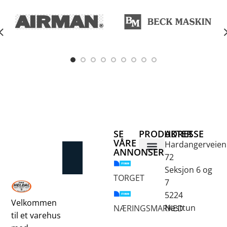
e
SE
PRODUKTER
ADRESSE
VÅRE
Hardangerveien
ANNONSER
72
Betongsaging og -boring
Fjellbor / Sprekking
Verktøy for overflatebehandling
Seksjon 6 og
TORGET
7
5224
Velkommen
Nesttun
NÆRINGSMARKED
til et varehus