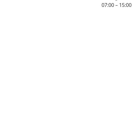
07:00 – 15:00
KONTAKTINF
55 92 52 00
post@thor-
heldal.no
salg@thor-
heldal.no