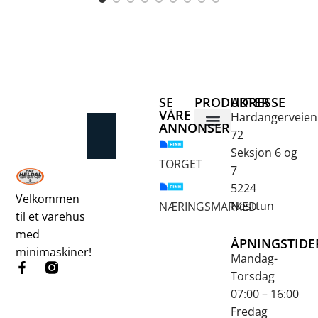
SE
PRODUKTER
ADRESSE
e
VÅRE
Hardangerveien
ANNONSER
72
Betongsaging og -boring
Fjellbor / Sprekking
Verktøy for overflatebehandling
Seksjon 6 og
TORGET
7
5224
Velkommen
Nesttun
NÆRINGSMARKED
til et varehus
med
ÅPNINGSTIDE
minimaskiner!
Mandag-
Torsdag
07:00 – 16:00
Fredag