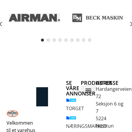
e
SE
PRODUKTER
ADRESSE
VÅRE
Hardangerveien
ANNONSER
72
Betongsaging og -boring
Fjellbor / Sprekking
Verktøy for overflatebehandling
Seksjon 6 og
TORGET
7
5224
Velkommen
Nesttun
NÆRINGSMARKED
til et varehus