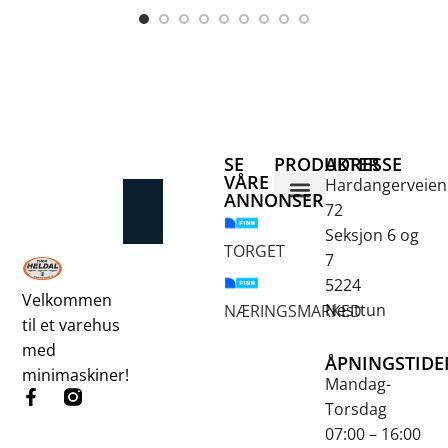
SE
PRODUKTER
ADRESSE
VÅRE
Hardangerveien
ANNONSER
72
Betongsaging og -boring
Fjellbor / Sprekking
Verktøy for overflatebehandling
Seksjon 6 og
TORGET
7
5224
Velkommen
Nesttun
NÆRINGSMARKED
til et varehus
med
ÅPNINGSTIDE
minimaskiner!
Mandag-
Torsdag
07:00 – 16:00