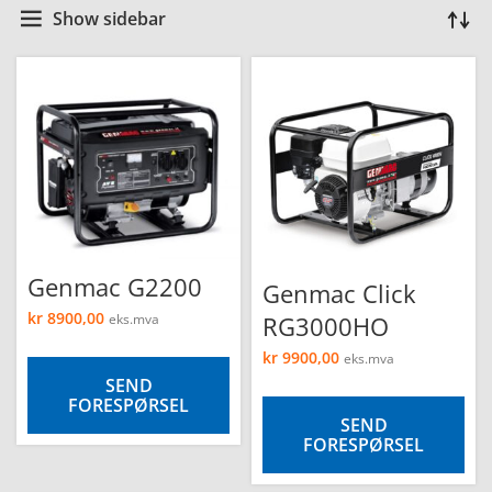
Show sidebar
Genmac G2200
Genmac Click
kr
8900,00
RG3000HO
eks.mva
kr
9900,00
eks.mva
SEND
FORESPØRSEL
SEND
FORESPØRSEL