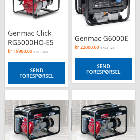
Genmac Click
Genmac G6000E
RG5000HO-E5
kr
22000,00
eks.mva
kr
19900,00
eks.mva
SEND
SEND
FORESPØRSEL
FORESPØRSEL