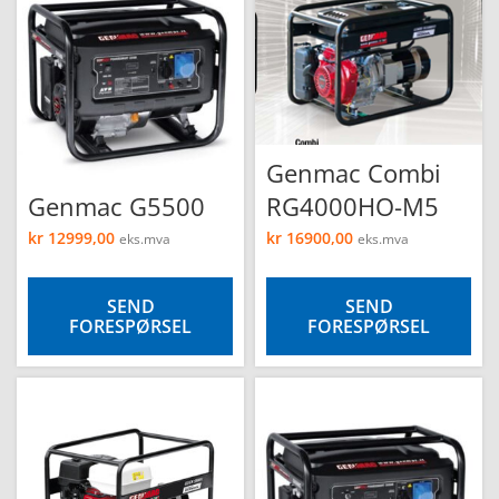
e
Genmac Combi
Genmac G5500
RG4000HO-M5
kr
12999,00
kr
16900,00
eks.mva
eks.mva
SEND
SEND
FORESPØRSEL
FORESPØRSEL