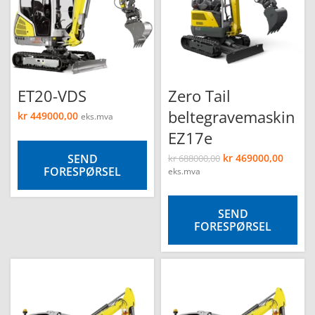
ET20-VDS
Zero Tail
beltegravemaskin
kr
449000,00
eks.mva
EZ17e
SEND
kr
469000,00
kr
688000,00
FORESPØRSEL
eks.mva
SEND
FORESPØRSEL