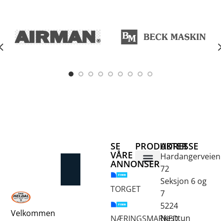
SE
PRODUKTER
ADRESSE
VÅRE
Hardangerveien
ANNONSER
72
Betongsaging og -boring
Fjellbor / Sprekking
Verktøy for overflatebehandling
Seksjon 6 og
TORGET
7
5224
Velkommen
Nesttun
NÆRINGSMARKED