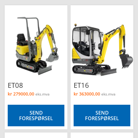
ET08
ET16
kr
279000,00
kr
363000,00
eks.mva
eks.mva
SEND
SEND
FORESPØRSEL
FORESPØRSEL