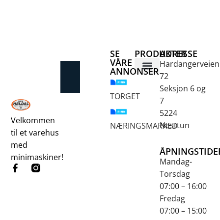
SE
PRODUKTER
ADRESSE
VÅRE
Hardangerveien
ANNONSER
72
Betongsaging og -boring
Fjellbor / Sprekking
Verktøy for overflatebehandling
Seksjon 6 og
TORGET
7
5224
Velkommen
Nesttun
NÆRINGSMARKED
til et varehus
med
ÅPNINGSTIDE
minimaskiner!
Mandag-
Torsdag
07:00 – 16:00
Fredag
07:00 – 15:00