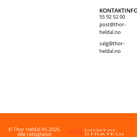
KONTAKTINF
55 92 52 00
post@thor-
heldal.no
salg@thor-
heldal.no
© Thor Heldal AS 2026.
Alle rettigheter