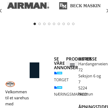
SE
PRODUKTER
ADRESSE
VÅRE
Hardangerveien
ANNONSER
72
Betongsaging og -boring
Fjellbor / Sprekking
Verktøy for overflatebehandling
Seksjon 6 og
TORGET
7
5224
Velkommen
Nesttun
NÆRINGSMARKED
til et varehus
med
ÅPNINGSTIDE