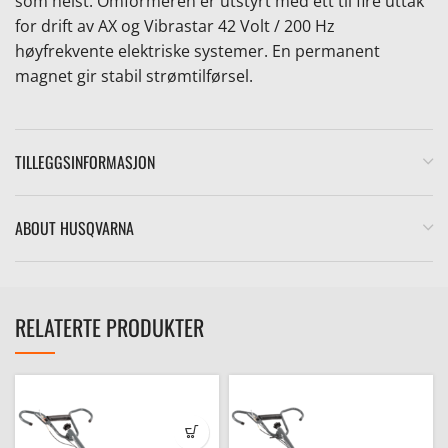
som helst. Omformeren er utstyrt med ett til fire uttak
for drift av AX og Vibrastar 42 Volt / 200 Hz
høyfrekvente elektriske systemer. En permanent
magnet gir stabil strømtilførsel.
e
TILLEGGSINFORMASJON
ABOUT HUSQVARNA
RELATERTE PRODUKTER