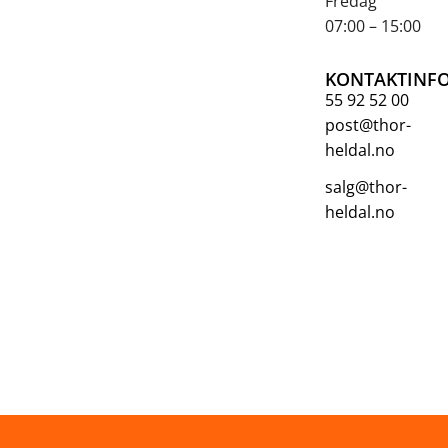
Fredag
07:00 – 15:00
KONTAKTINF
55 92 52 00
post@thor-
heldal.no
salg@thor-
heldal.no