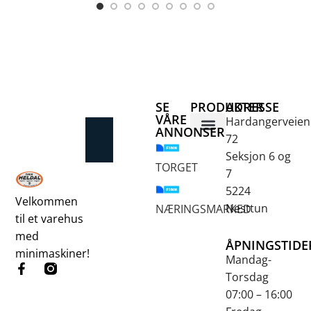
SE
PRODUKTER
ADRESSE
VÅRE
Hardangerveien
ANNONSER
72
Betongsaging og -boring
Fjellbor / Sprekking
Verktøy for overflatebehandling
Seksjon 6 og
TORGET
7
5224
Velkommen
Nesttun
NÆRINGSMARKED
til et varehus
med
ÅPNINGSTIDE
minimaskiner!
Mandag-
Torsdag
07:00 – 16:00