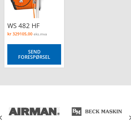
WS 482 HF
kr
329105,00
eks.mva
e
SEND
FORESPØRSEL