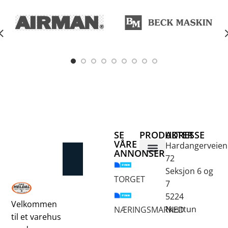
e
SE
PRODUKTER
ADRESSE
VÅRE
Hardangerveien
ANNONSER
72
Betongsaging og -boring
Fjellbor / Sprekking
Verktøy for overflatebehandling
Seksjon 6 og
TORGET
7
5224
Velkommen
Nesttun
NÆRINGSMARKED
til et varehus