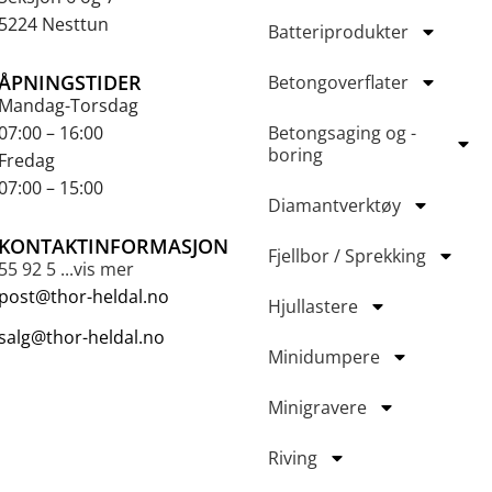
5224 Nesttun
Batteriprodukter
ÅPNINGSTIDER
Betongoverflater
Mandag-Torsdag
07:00 – 16:00
Betongsaging og -
boring
Fredag
07:00 – 15:00
Diamantverktøy
KONTAKTINFORMASJON
Fjellbor / Sprekking
55 92 5 ...vis mer
post@thor-heldal.no
Hjullastere
salg@thor-heldal.no
Minidumpere
Minigravere
Riving