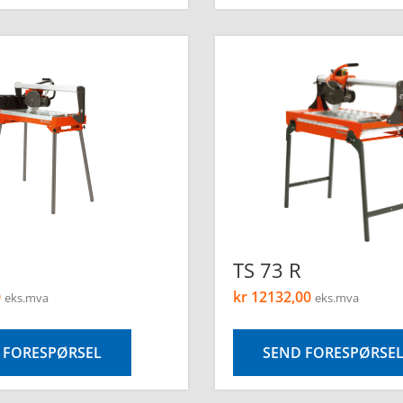
TS 73 R
0
kr
12132,00
eks.mva
eks.mva
 FORESPØRSEL
SEND FORESPØRSE