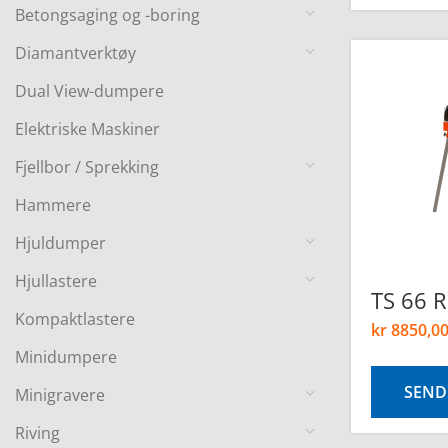
Betongsaging og -boring
Diamantverktøy
Dual View-dumpere
Elektriske Maskiner
Fjellbor / Sprekking
Hammere
Hjuldumper
Hjullastere
TS 66 R
Kompaktlastere
kr
8850,0
Minidumpere
SEND
Minigravere
Riving