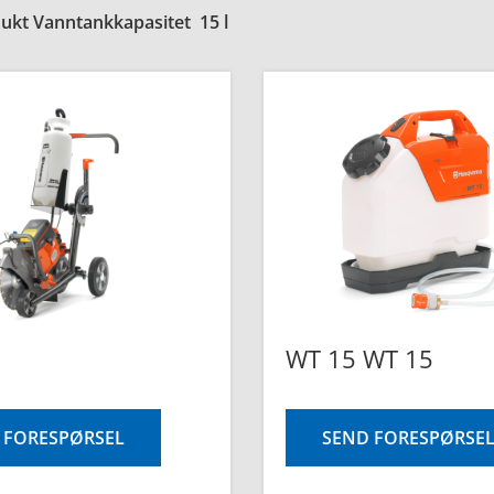
ukt Vanntankkapasitet
15 l
WT 15 WT 15
 FORESPØRSEL
SEND FORESPØRSE