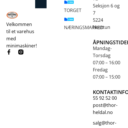
Betongsaging og -boring
Fjellbor / Sprekking
Verktøy for overflatebehandling
Seksjon 6 og
TORGET
7
5224
Velkommen
Nesttun
NÆRINGSMARKED
til et varehus
med
ÅPNINGSTIDE
minimaskiner!
Mandag-
Torsdag
07:00 – 16:00
Fredag
07:00 – 15:00
KONTAKTINF
55 92 52 00
post@thor-
heldal.no
salg@thor-