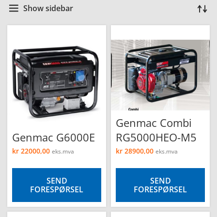
Show sidebar
Genmac Combi
Genmac G6000E
RG5000HEO-M5
kr
22000,00
kr
28900,00
eks.mva
eks.mva
SEND
SEND
FORESPØRSEL
FORESPØRSEL