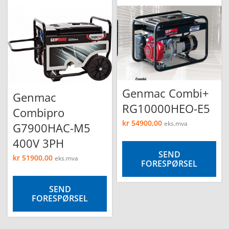
Genmac Combi+
Genmac
RG10000HEO-E5
Combipro
kr
54900,00
eks.mva
G7900HAC-M5
400V 3PH
SEND
kr
51900,00
eks.mva
FORESPØRSEL
SEND
FORESPØRSEL