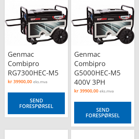
e
Genmac
Genmac
Combipro
Combipro
RG7300HEC-M5
G5000HEC-M5
400V 3PH
kr
39900,00
eks.mva
kr
39900,00
eks.mva
SEND
FORESPØRSEL
SEND
FORESPØRSEL