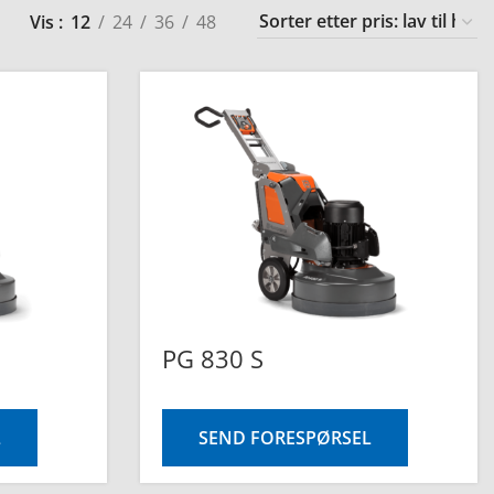
Vis
12
24
36
48
PG 830 S
L
SEND FORESPØRSEL