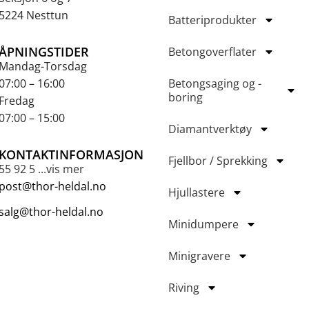
5224 Nesttun
Batteriprodukter
ÅPNINGSTIDER
Betongoverflater
Mandag-Torsdag
07:00 – 16:00
Betongsaging og -
boring
Fredag
07:00 – 15:00
Diamantverktøy
KONTAKTINFORMASJON
Fjellbor / Sprekking
55 92 5 ...vis mer
post@thor-heldal.no
Hjullastere
salg@thor-heldal.no
Minidumpere
Minigravere
Riving