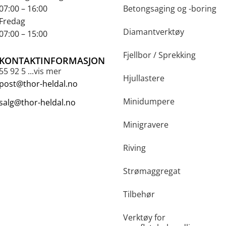
07:00 – 16:00
Betongsaging og -boring
Fredag
Diamantverktøy
07:00 – 15:00
Fjellbor / Sprekking
KONTAKTINFORMASJON
55 92 5 ...vis mer
Hjullastere
post@thor-heldal.no
Minidumpere
salg@thor-heldal.no
Minigravere
Riving
Strømaggregat
Tilbehør
Verktøy for