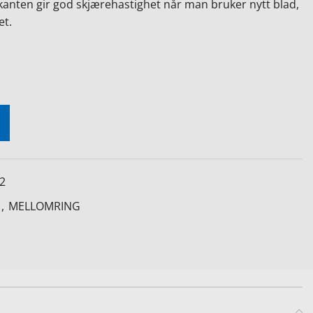
nten gir god skjærehastighet når man bruker nytt blad,
et.
2
,
MELLOMRING