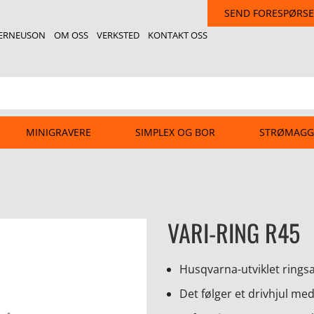
SEND FORESPØRSE
ERNEUSON
OM OSS
VERKSTED
KONTAKT OSS
MINIGRAVERE
SIMPLEX OG BOR
STRØMAGG
VARI-RING R45
Husqvarna-utviklet ringsa
Det følger et drivhjul me