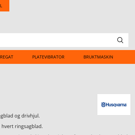
L
REGAT
PLATEVIBRATOR
BRUKTMASKIN
gblad og drivhjul.
d hvert ringsagblad.