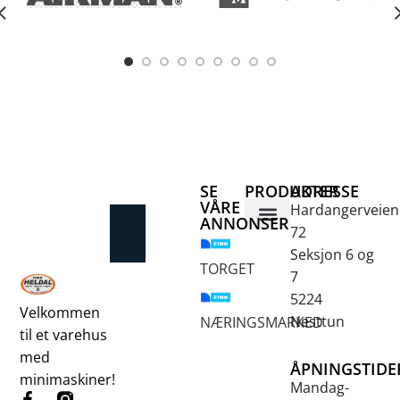
SE
PRODUKTER
ADRESSE
VÅRE
Hardangerveien
ANNONSER
72
Betongsaging og -boring
Fjellbor / Sprekking
Verktøy for overflatebehandling
Seksjon 6 og
TORGET
7
5224
Velkommen
Nesttun
NÆRINGSMARKED
til et varehus
med
ÅPNINGSTIDE
minimaskiner!
Mandag-