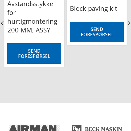
Avstandsstykke
Block paving kit
for
hurtigmontering
200 MM, ASSY
SEND
FORESPØRSEL
SEND
FORESPØRSEL