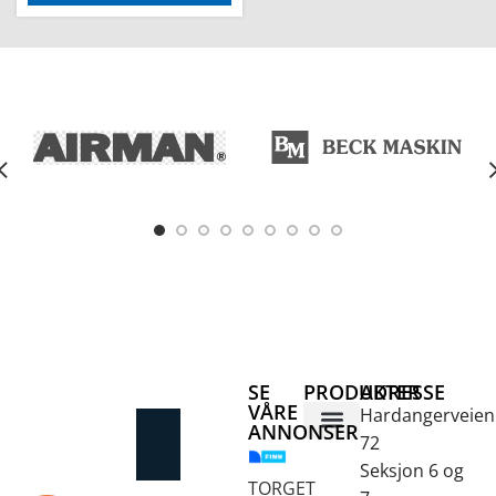
SE
PRODUKTER
ADRESSE
VÅRE
Hardangerveien
ANNONSER
72
Betongsaging og -boring
Fjellbor / Sprekking
Verktøy for overflatebehandling
Seksjon 6 og
TORGET