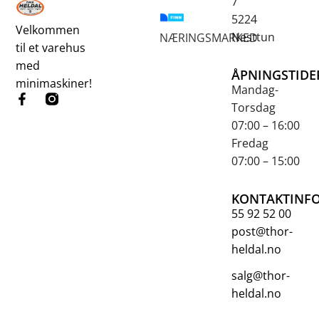
7
5224
Velkommen
Nesttun
NÆRINGSMARKED
til et varehus
med
ÅPNINGSTIDE
minimaskiner!
Mandag-
Torsdag
07:00 – 16:00
Fredag
07:00 – 15:00
KONTAKTINF
55 92 52 00
post@thor-
heldal.no
salg@thor-
heldal.no