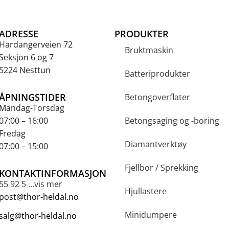
ADRESSE
PRODUKTER
Hardangerveien 72
Bruktmaskin
Seksjon 6 og 7
5224 Nesttun
Batteriprodukter
ÅPNINGSTIDER
Betongoverflater
Mandag-Torsdag
07:00 – 16:00
Betongsaging og -boring
Fredag
Diamantverktøy
07:00 – 15:00
Fjellbor / Sprekking
KONTAKTINFORMASJON
55 92 5 ...vis mer
Hjullastere
post@thor-heldal.no
Minidumpere
salg@thor-heldal.no