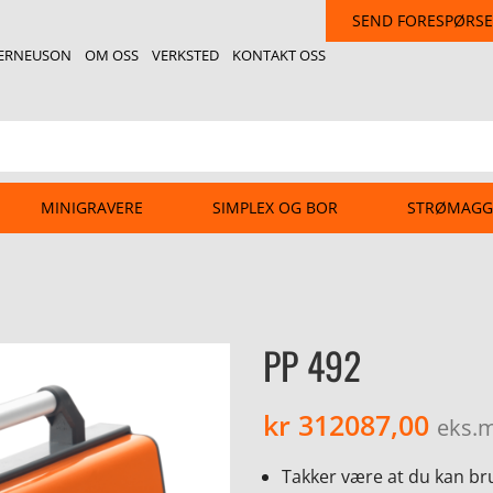
SEND FORESPØRSE
ERNEUSON
OM OSS
VERKSTED
KONTAKT OSS
MINIGRAVERE
SIMPLEX OG BOR
STRØMAGG
PP 492
kr
312087,00
eks.
Takker være at du kan br