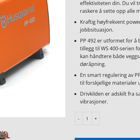
effektiviteten din. Du vi
raskere å sette opp alle 
Kraftig høyfrekvent power
jobbsituasjon.
PP 492 er utformet for å
tillegg til WS 400-serien
kan håndtere både veggsa
døråpning.
En smart regulering av PP
til forskjellige materiale
Drivkilden er adskilt fra 
vibrasjoner.