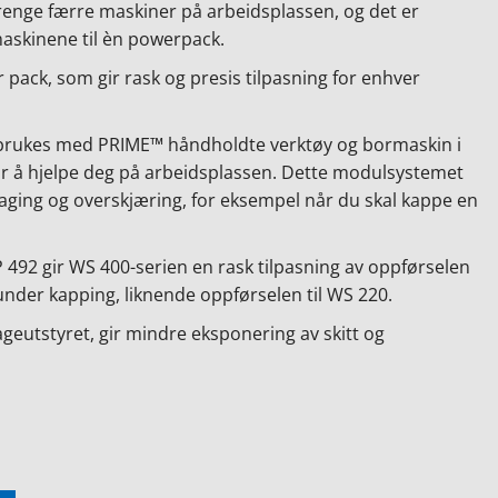
l trenge færre maskiner på arbeidsplassen, og det er
maskinene til èn powerpack.
 pack, som gir rask og presis tilpasning for enhver
 brukes med PRIME™ håndholdte verktøy og bormaskin i
 for å hjelpe deg på arbeidsplassen. Dette modulsystemet
ging og overskjæring, for eksempel når du skal kappe en
 492 gir WS 400-serien en rask tilpasning av oppførselen
r under kapping, liknende oppførselen til WS 220.
sageutstyret, gir mindre eksponering av skitt og