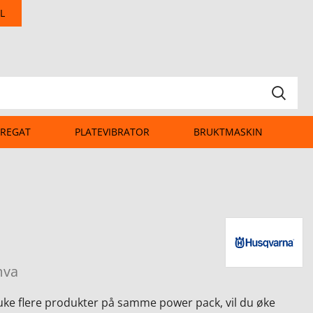
L
REGAT
PLATEVIBRATOR
BRUKTMASKIN
mva
uke flere produkter på samme power pack, vil du øke