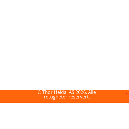
© Thor Heldal AS 2026. Alle
rettigheter reservert.