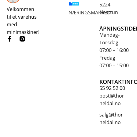
5224
Velkommen
Nesttun
NÆRINGSMARKED
til et varehus
med
ÅPNINGSTIDE
minimaskiner!
Mandag-
Torsdag
07:00 – 16:00
Fredag
07:00 – 15:00
KONTAKTINF
55 92 52 00
post@thor-
heldal.no
salg@thor-
heldal.no