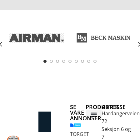
SE
PRODUKTER
ADRESSE
VÅRE
Hardangerveien
ANNONSER
72
Betongsaging og -boring
Fjellbor / Sprekking
Verktøy for overflatebehandling
Seksjon 6 og
TORGET
7