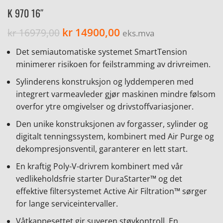
K 970 16″
kr
14900,00
kr
16979,00
eks.mva
Det semiautomatiske systemet SmartTension
minimerer risikoen for feilstramming av drivreimen.
Sylinderens konstruksjon og lyddemperen med
integrert varmeavleder gjør maskinen mindre følsom
overfor ytre omgivelser og drivstoffvariasjoner.
Den unike konstruksjonen av forgasser, sylinder og
digitalt tenningssystem, kombinert med Air Purge og
dekompresjonsventil, garanterer en lett start.
En kraftig Poly-V-drivrem kombinert med vår
vedlikeholdsfrie starter DuraStarter™ og det
effektive filtersystemet Active Air Filtration™ sørger
for lange serviceintervaller.
Våtkappesettet gir suveren støvkontroll. En