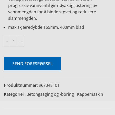
progressiv vannventil gir nøyaktig justering av
vannmengden for å binde støvet og redusere
slammengden.
max skjæredybde 155mm. 400mm blad
e
SEND FORESPØRSEL
Produktnummer:
967348101
Kategorier:
Betongsaging og -boring
,
Kappemaskin