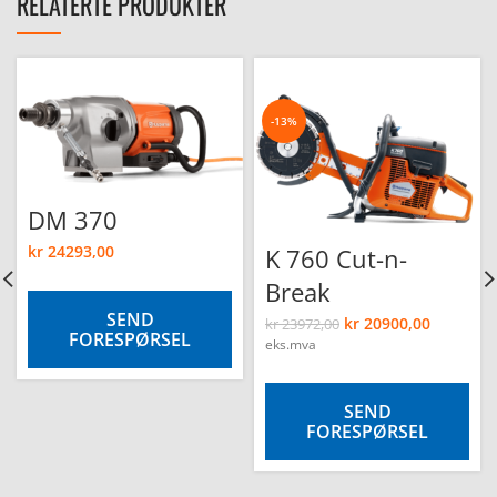
RELATERTE PRODUKTER
-13%
DM 370
kr
24293,00
K 760 Cut-n-
Break
SEND
kr
20900,00
kr
23972,00
FORESPØRSEL
eks.mva
SEND
FORESPØRSEL