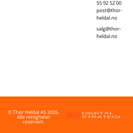
55 92 52 00
post@thor-
heldal.no
salg@thor-
heldal.no
© Thor Heldal AS 2026.
Alle rettigheter
reservert.