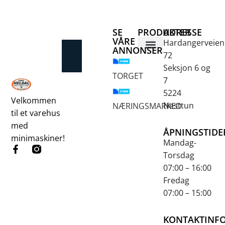
SE
PRODUKTER
ADRESSE
VÅRE
Hardangerveien
ANNONSER
72
Betongsaging og -boring
Fjellbor / Sprekking
Verktøy for overflatebehandling
Seksjon 6 og
TORGET
7
5224
Velkommen
Nesttun
NÆRINGSMARKED
til et varehus
med
ÅPNINGSTIDE
minimaskiner!
Mandag-
Torsdag
07:00 – 16:00
Fredag
07:00 – 15:00
KONTAKTINF