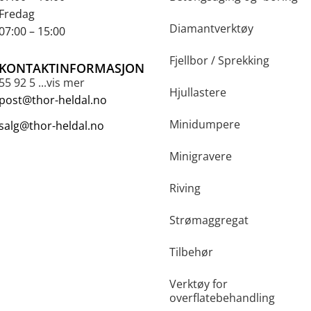
Fredag
Diamantverktøy
07:00 – 15:00
Fjellbor / Sprekking
KONTAKTINFORMASJON
55 92 5 ...vis mer
Hjullastere
post@thor-heldal.no
Minidumpere
salg@thor-heldal.no
Minigravere
Riving
Strømaggregat
Tilbehør
Verktøy for
overflatebehandling