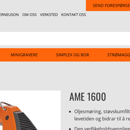
SEND FORESPØRSE
ERNEUSON
OM OSS
VERKSTED
KONTAKT OSS
MINIGRAVERE
SIMPLEX OG BOR
STRØMAGG
AME 1600
Oljesmøring, støvskumfil
levetiden og bidrar til å
Den vedlikeholdsvennlige