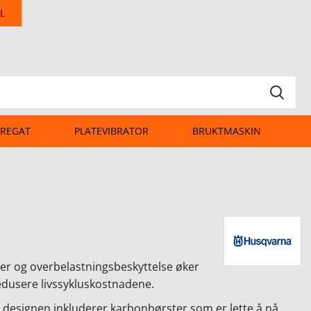
L
REGAT
PLATEVIBRATOR
BRUKTMASKIN
ter og overbelastningsbeskyttelse øker
 redusere livssykluskostnadene.
 designen inkluderer karbonbørster som er lette å nå,