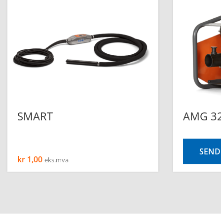
SMART
AMG 3
SEND
kr
1,00
eks.mva