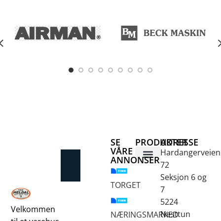
SE
PRODUKTER
ADRESSE
VÅRE
Hardangerveien
ANNONSER
72
Betongsaging og -boring
Fjellbor / Sprekking
Verktøy for overflatebehandling
Seksjon 6 og
TORGET
7
5224
Velkommen
Nesttun
NÆRINGSMARKED