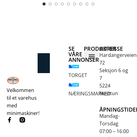
SE
PRODUKTER
ADRESSE
VÅRE
Hardangerveien
ANNONSER
72
Betongsaging og -boring
Fjellbor / Sprekking
Verktøy for overflatebehandling
Seksjon 6 og
TORGET
7
5224
Velkommen
Nesttun
NÆRINGSMARKED
til et varehus
med
ÅPNINGSTIDE
minimaskiner!
Mandag-
Torsdag
07:00 – 16:00