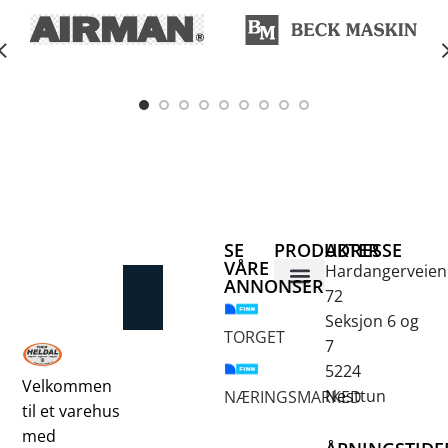
SE
PRODUKTER
ADRESSE
VÅRE
Hardangerveien
ANNONSER
72
Betongsaging og -boring
Fjellbor / Sprekking
Verktøy for overflatebehandling
Seksjon 6 og
TORGET
7
5224
Velkommen
Nesttun
NÆRINGSMARKED
til et varehus
med