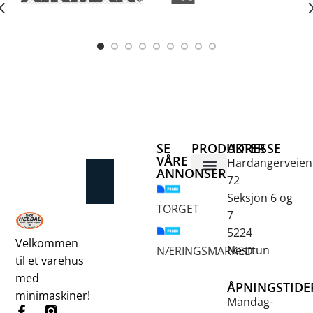
SE
PRODUKTER
ADRESSE
VÅRE
Hardangerveien
ANNONSER
72
Betongsaging og -boring
Fjellbor / Sprekking
Verktøy for overflatebehandling
Seksjon 6 og
TORGET
7
5224
Velkommen
Nesttun
NÆRINGSMARKED
til et varehus
med
ÅPNINGSTIDE
minimaskiner!
Mandag-