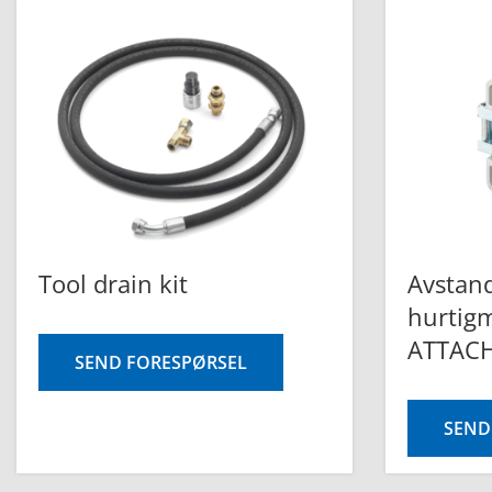
Tool drain kit
Avstand
hurtig
ATTAC
SEND FORESPØRSEL
SEND