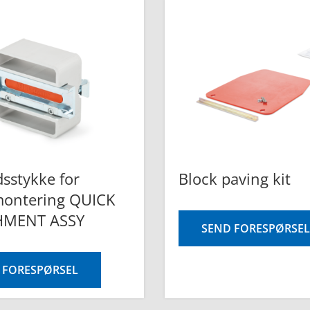
sstykke for
Block paving kit
montering QUICK
HMENT ASSY
SEND FORESPØRSEL
 FORESPØRSEL