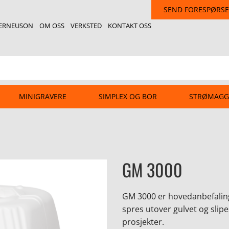
SEND FORESPØRSE
ERNEUSON
OM OSS
VERKSTED
KONTAKT OSS
MINIGRAVERE
SIMPLEX OG BOR
STRØMAGG
GM 3000
GM 3000 er hovedanbefaling
spres utover gulvet og slipes
prosjekter.