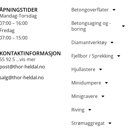
ÅPNINGSTIDER
Betongoverflater
Mandag-Torsdag
07:00 – 16:00
Betongsaging og -
boring
Fredag
07:00 – 15:00
Diamantverktøy
KONTAKTINFORMASJON
Fjellbor / Sprekking
55 92 5 ...vis mer
post@thor-heldal.no
Hjullastere
salg@thor-heldal.no
Minidumpere
Minigravere
Riving
Strømaggregat