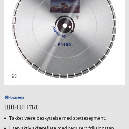
Click to enlarge
ELITE-CUT F1170
Takket være beskyttelse med støttesegment.
Liten aktiv skjæreflate med redusert friksjonstap