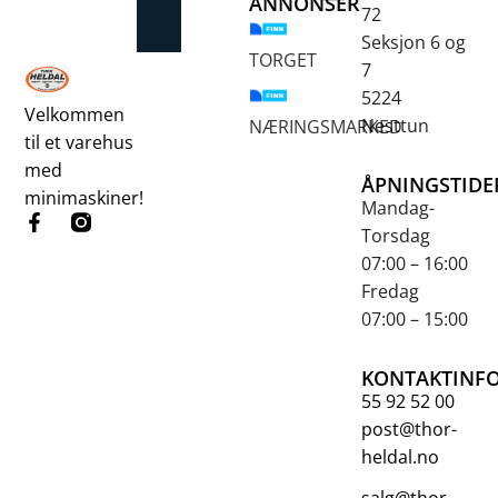
ANNONSER
72
Betongsaging og -boring
Fjellbor / Sprekking
Verktøy for overflatebehandling
Seksjon 6 og
TORGET
7
5224
Velkommen
Nesttun
NÆRINGSMARKED
til et varehus
med
ÅPNINGSTIDE
minimaskiner!
Mandag-
Torsdag
07:00 – 16:00
Fredag
07:00 – 15:00
KONTAKTINF
55 92 52 00
post@thor-
heldal.no