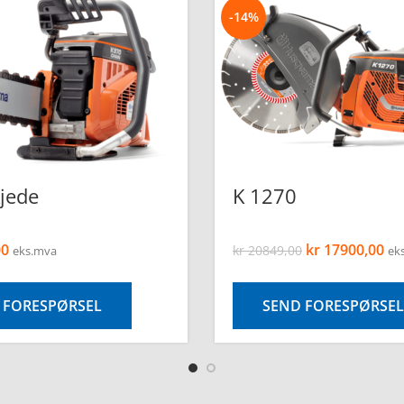
-14%
jede
K 1270
00
kr
17900,00
kr
20849,00
eks.mva
ek
 FORESPØRSEL
SEND FORESPØRSEL