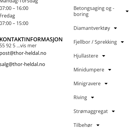
Mandag-Torsdag
07:00 – 16:00
Betongsaging og -
boring
Fredag
07:00 – 15:00
Diamantverktøy
KONTAKTINFORMASJON
Fjellbor / Sprekking
55 92 5 ...vis mer
post@thor-heldal.no
Hjullastere
salg@thor-heldal.no
Minidumpere
Minigravere
Riving
Strømaggregat
Tilbehør