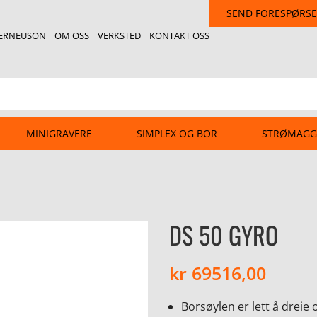
SEND FORESPØRSE
ERNEUSON
OM OSS
VERKSTED
KONTAKT OSS
MINIGRAVERE
SIMPLEX OG BOR
STRØMAGG
DS 50 GYRO
kr
69516,00
Borsøylen er lett å dreie og