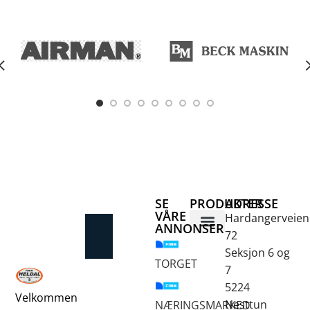
SE
PRODUKTER
ADRESSE
VÅRE
Hardangerveien
ANNONSER
72
Betongsaging og -boring
Fjellbor / Sprekking
Verktøy for overflatebehandling
Seksjon 6 og
TORGET
7
5224
Velkommen
Nesttun
NÆRINGSMARKED