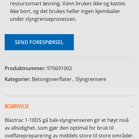
ressurssmart løsning. Vann brukes ikke og kastes
ikke bort, og det brukes heller ingen kjemikalier
under slyngrenseprosessen.
SEND FORESPØRSEL
e
Produktnummer:
970691002
Kategorier:
Betongoverflater
,
Slyngrensere
BESKRIVELSE
Blastrac 1-10DS gå bak-slyngrenseren gir et høyt nivå
av allsidighet, som gjør den optimal for bruk til
oveflatepreparering av middels store til store områder.