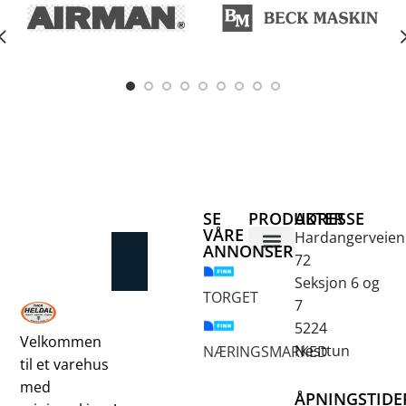
e
SE
PRODUKTER
ADRESSE
VÅRE
Hardangerveien
ANNONSER
72
Betongsaging og -boring
Fjellbor / Sprekking
Verktøy for overflatebehandling
Seksjon 6 og
TORGET
7
5224
Velkommen
Nesttun
NÆRINGSMARKED
til et varehus
med
ÅPNINGSTIDE