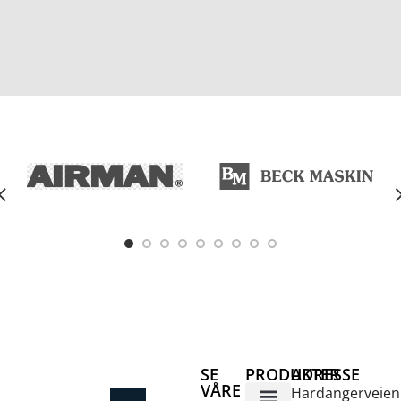
e
SE
PRODUKTER
ADRESSE
VÅRE
Hardangerveien