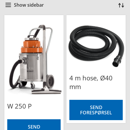
Show sidebar
4 m hose, Ø40
mm
W 250 P
SEND
FORESPØRSEL
SEND