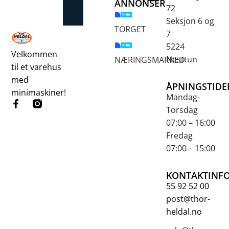
ANNONSER
72
Betongsaging og -boring
Fjellbor / Sprekking
Verktøy for overflatebehandling
Seksjon 6 og
TORGET
7
5224
Velkommen
Nesttun
NÆRINGSMARKED
til et varehus
med
ÅPNINGSTIDE
minimaskiner!
Mandag-
Torsdag
07:00 – 16:00
Fredag
07:00 – 15:00
KONTAKTINF
55 92 52 00
post@thor-
heldal.no