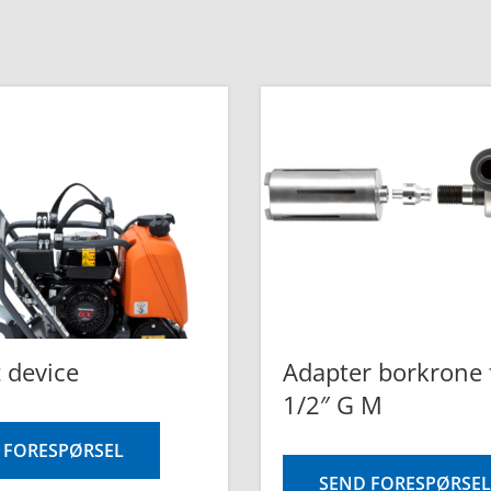
t device
Adapter borkrone 
1/2″ G M
 FORESPØRSEL
SEND FORESPØRSEL