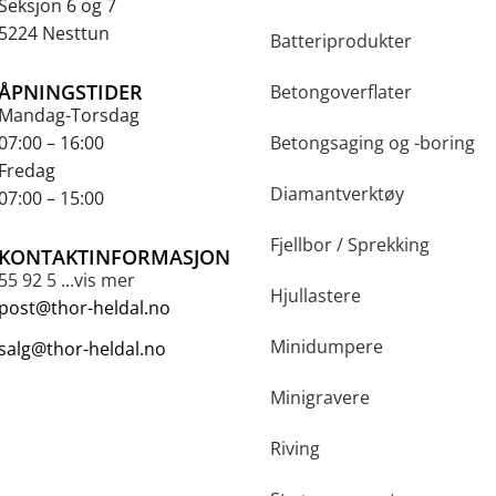
Seksjon 6 og 7
5224 Nesttun
Batteriprodukter
ÅPNINGSTIDER
Betongoverflater
Mandag-Torsdag
07:00 – 16:00
Betongsaging og -boring
Fredag
Diamantverktøy
07:00 – 15:00
Fjellbor / Sprekking
KONTAKTINFORMASJON
55 92 5 ...vis mer
Hjullastere
post@thor-heldal.no
Minidumpere
salg@thor-heldal.no
Minigravere
Riving