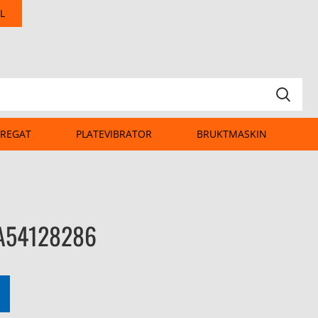
L
REGAT
PLATEVIBRATOR
BRUKTMASKIN
A54128286