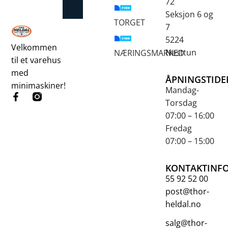
72
Betongsaging og -boring
Fjellbor / Sprekking
Verktøy for overflatebehandling
Seksjon 6 og
TORGET
7
5224
Velkommen
Nesttun
NÆRINGSMARKED
til et varehus
med
ÅPNINGSTIDE
minimaskiner!
Mandag-
Torsdag
07:00 – 16:00
Fredag
07:00 – 15:00
KONTAKTINF
55 92 52 00
post@thor-
heldal.no
salg@thor-