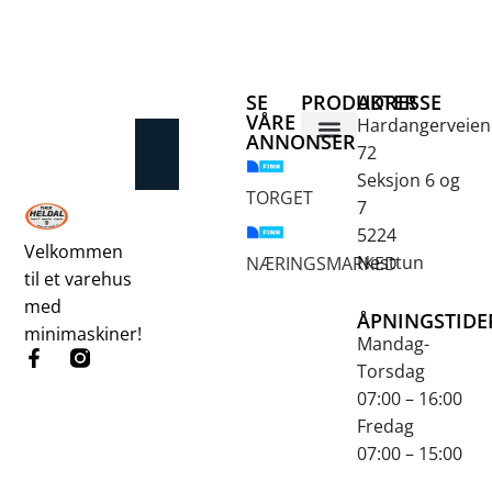
SE
PRODUKTER
ADRESSE
VÅRE
Hardangerveien
ANNONSER
72
Betongsaging og -boring
Fjellbor / Sprekking
Verktøy for overflatebehandling
Seksjon 6 og
TORGET
7
5224
Velkommen
Nesttun
NÆRINGSMARKED
til et varehus
med
ÅPNINGSTIDE
minimaskiner!
Mandag-
Torsdag
07:00 – 16:00
Fredag
07:00 – 15:00