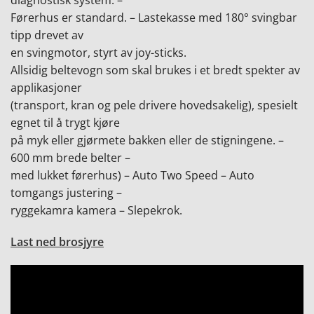
diagnostisk system. –
Førerhus er standard. – Lastekasse med 180° svingbar
tipp drevet av
en svingmotor, styrt av joy-sticks.
Allsidig beltevogn som skal brukes i et bredt spekter av
applikasjoner
e
(transport, kran og pele drivere hovedsakelig), spesielt
egnet til å trygt kjøre
på myk eller gjørmete bakken eller de stigningene. –
600 mm brede belter –
med lukket førerhus) – Auto Two Speed – Auto
tomgangs justering –
ryggekamra kamera – Slepekrok.
Last ned brosjyre