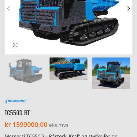
Click to enlarge
TC550D BT
kr
1599000,00
eks.mva
Messersi TC550D – Råsterk, Kraft og styrke for de