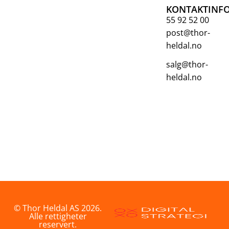
KONTAKTINF
55 92 52 00
post@thor-
heldal.no
salg@thor-
heldal.no
© Thor Heldal AS 2026.
Alle rettigheter
reservert.