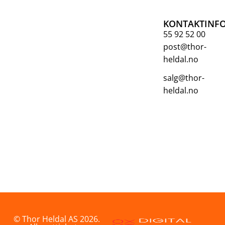
KONTAKTINF
55 92 52 00
post@thor-
heldal.no
salg@thor-
heldal.no
© Thor Heldal AS 2026.