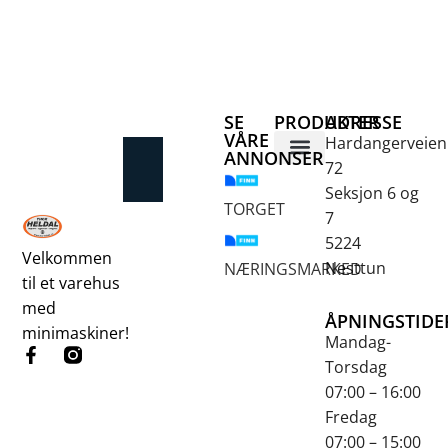
SE
PRODUKTER
ADRESSE
VÅRE
Hardangerveien
ANNONSER
72
Betongsaging og -boring
Fjellbor / Sprekking
Verktøy for overflatebehandling
Seksjon 6 og
TORGET
7
5224
Velkommen
Nesttun
NÆRINGSMARKED
til et varehus
med
ÅPNINGSTIDE
minimaskiner!
Mandag-
Torsdag
07:00 – 16:00
Fredag
07:00 – 15:00