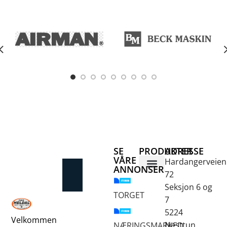
SE
PRODUKTER
ADRESSE
VÅRE
Hardangerveien
ANNONSER
72
Betongsaging og -boring
Fjellbor / Sprekking
Verktøy for overflatebehandling
Seksjon 6 og
TORGET
7
5224
Velkommen
Nesttun
NÆRINGSMARKED