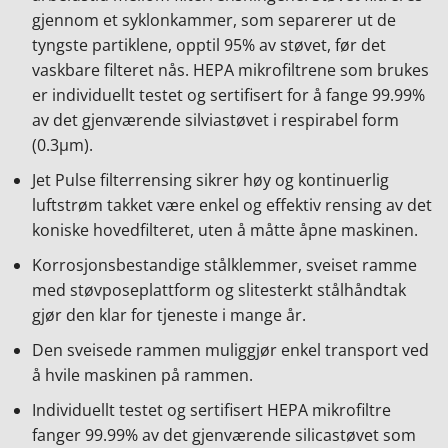
gjennom et syklonkammer, som separerer ut de
tyngste partiklene, opptil 95% av støvet, før det
vaskbare filteret nås. HEPA mikrofiltrene som brukes
er individuellt testet og sertifisert for å fange 99.99%
av det gjenværende silviastøvet i respirabel form
e
(0.3µm).
Jet Pulse filterrensing sikrer høy og kontinuerlig
luftstrøm takket være enkel og effektiv rensing av det
koniske hovedfilteret, uten å måtte åpne maskinen.
Korrosjonsbestandige stålklemmer, sveiset ramme
med støvposeplattform og slitesterkt stålhåndtak
gjør den klar for tjeneste i mange år.
Den sveisede rammen muliggjør enkel transport ved
å hvile maskinen på rammen.
Individuellt testet og sertifisert HEPA mikrofiltre
fanger 99.99% av det gjenværende silicastøvet som