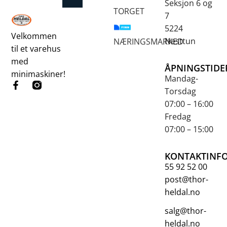
Seksjon 6 og
TORGET
7
5224
Velkommen
Nesttun
NÆRINGSMARKED
til et varehus
med
ÅPNINGSTIDE
minimaskiner!
Mandag-
Torsdag
07:00 – 16:00
Fredag
07:00 – 15:00
KONTAKTINF
55 92 52 00
post@thor-
heldal.no
salg@thor-
heldal.no