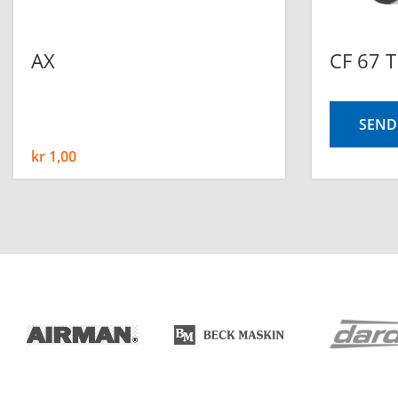
AX
CF 67 T
SEND
kr
1,00