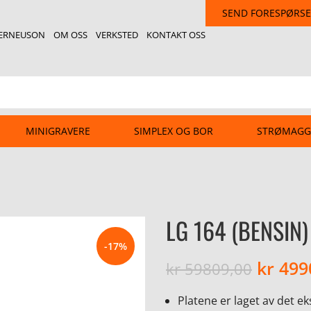
SEND FORESPØRSE
ERNEUSON
OM OSS
VERKSTED
KONTAKT OSS
MINIGRAVERE
SIMPLEX OG BOR
STRØMAGG
LG 164 (BENSIN)
-17%
kr
499
kr
59809,00
Platene er laget av det e