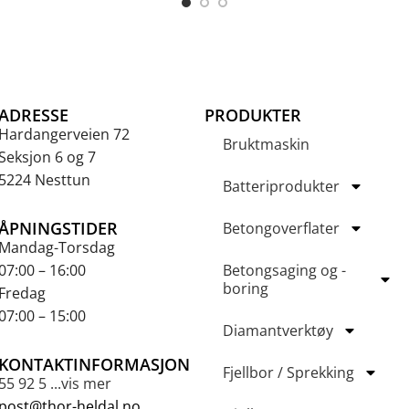
ADRESSE
PRODUKTER
Hardangerveien 72
Bruktmaskin
Seksjon 6 og 7
5224 Nesttun
Batteriprodukter
ÅPNINGSTIDER
Betongoverflater
Mandag-Torsdag
07:00 – 16:00
Betongsaging og -
boring
Fredag
07:00 – 15:00
Diamantverktøy
KONTAKTINFORMASJON
Fjellbor / Sprekking
55 92 5 ...vis mer
post@thor-heldal.no