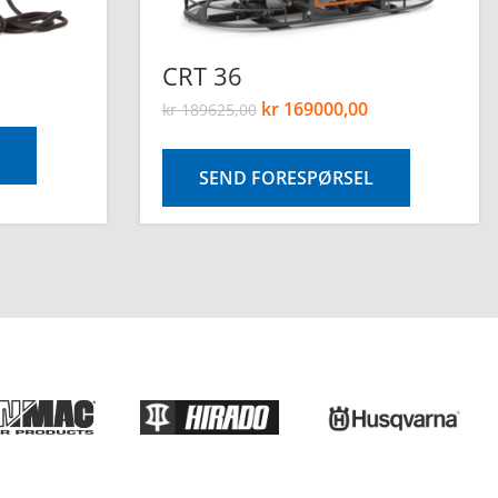
CRT 36
kr
169000,00
kr
189625,00
SEND FORESPØRSEL