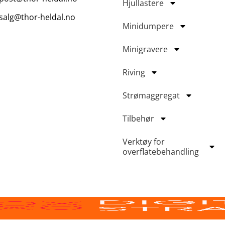
Hjullastere
salg@thor-heldal.no
Minidumpere
Minigravere
Riving
Strømaggregat
Tilbehør
Verktøy for
overflatebehandling