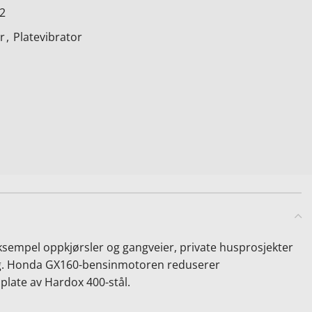
2
r
,
Platevibrator
 eksempel oppkjørsler og gangveier, private husprosjekter
ing. Honda GX160-bensinmotoren reduserer
plate av Hardox 400-stål.