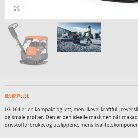
Click to enlarge
BESKRIVELSE
LG 164 er en kompakt og lett, men likevel kraftfull, reve
og smale grøfter. Den er den ideelle maskinen når mak
drivstofforbruket og utslippene, mens kvalitetskomponent