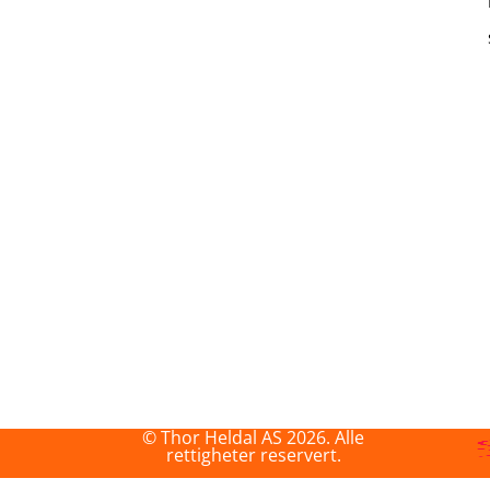
© Thor Heldal AS 2026. Alle
rettigheter reservert.