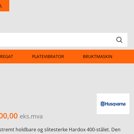
L
REGAT
PLATEVIBRATOR
BRUKTMASKIN
00,00
eks.mva
kstremt holdbare og slitesterke Hardox 400-stålet. Den