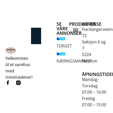
SE
PRODUKTER
ADRESSE
VÅRE
Hardangerveien
ANNONSER
72
Betongsaging og -boring
Fjellbor / Sprekking
Verktøy for overflatebehandling
Seksjon 6 og
TORGET
7
5224
Velkommen
Nesttun
NÆRINGSMARKED
til et varehus
med
ÅPNINGSTIDE
minimaskiner!
Mandag-
Torsdag
07:00 – 16:00
Fredag
07:00 – 15:00