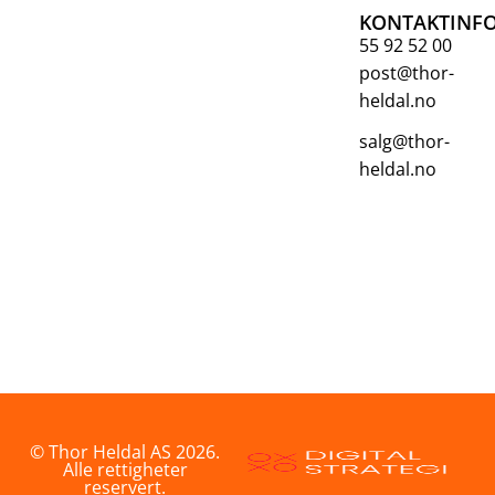
KONTAKTINF
55 92 52 00
post@thor-
heldal.no
salg@thor-
heldal.no
© Thor Heldal AS 2026.
Alle rettigheter
reservert.