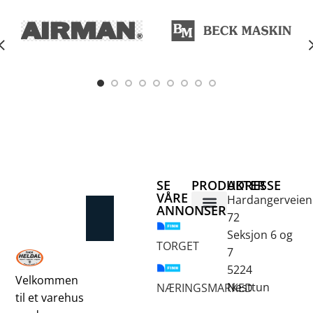
SE
PRODUKTER
ADRESSE
VÅRE
Hardangerveien
ANNONSER
72
Betongsaging og -boring
Fjellbor / Sprekking
Verktøy for overflatebehandling
Seksjon 6 og
TORGET
7
5224
Velkommen
Nesttun
NÆRINGSMARKED
til et varehus