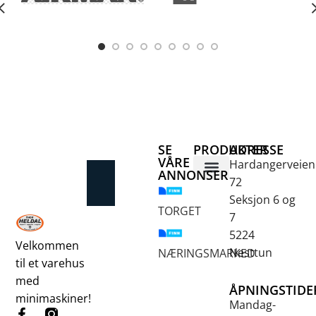
SE
PRODUKTER
ADRESSE
VÅRE
Hardangerveien
ANNONSER
72
Betongsaging og -boring
Fjellbor / Sprekking
Verktøy for overflatebehandling
Seksjon 6 og
TORGET
7
5224
Velkommen
Nesttun
NÆRINGSMARKED
til et varehus
med
ÅPNINGSTIDE
minimaskiner!
Mandag-