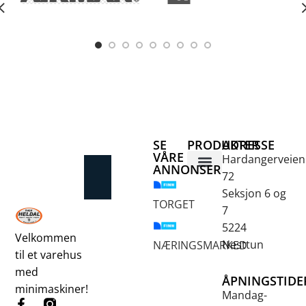
SE
PRODUKTER
ADRESSE
VÅRE
Hardangerveien
ANNONSER
72
Betongsaging og -boring
Fjellbor / Sprekking
Verktøy for overflatebehandling
Seksjon 6 og
TORGET
7
5224
Velkommen
Nesttun
NÆRINGSMARKED
til et varehus
med
ÅPNINGSTIDE
minimaskiner!
Mandag-