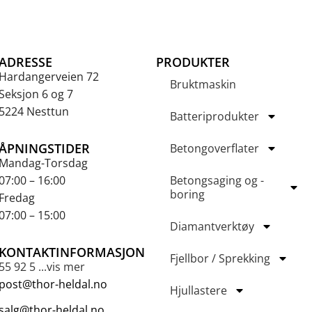
ADRESSE
PRODUKTER
Hardangerveien 72
Bruktmaskin
Seksjon 6 og 7
5224 Nesttun
Batteriprodukter
ÅPNINGSTIDER
Betongoverflater
Mandag-Torsdag
07:00 – 16:00
Betongsaging og -
boring
Fredag
07:00 – 15:00
Diamantverktøy
KONTAKTINFORMASJON
Fjellbor / Sprekking
55 92 5 ...vis mer
post@thor-heldal.no
Hjullastere
salg@thor-heldal.no