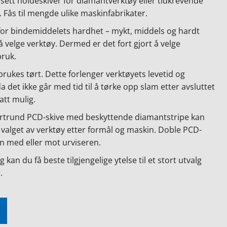
sett holdeskiver for diamantverktøy eller tidkrevende
 Fås til mengde ulike maskinfabrikater.
 for bindemiddelets hardhet – mykt, middels og hardt
å velge verktøy. Dermed er det fort gjort å velge
bruk.
brukes tørt. Dette forlenger verktøyets levetid og
 det ikke går med tid til å tørke opp slam etter avsluttet
att mulig.
artrund PCD-skive med beskyttende diamantstripe kan
se valget av verktøy etter formål og maskin. Doble PCD-
n med eller mot urviseren.
an du få beste tilgjengelige ytelse til et stort utvalg
.