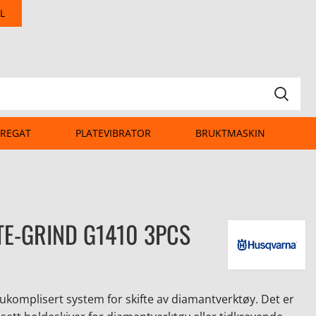
L
REGAT
PLATEVIBRATOR
BRUKTMASKIN
TE-GRIND G1410 3PCS
 ukomplisert system for skifte av diamantverktøy. Det er