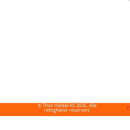
© Thor Heldal AS 2026. Alle
rettigheter reservert.