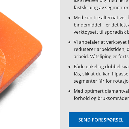
ikke nødvendig med flere 
fastskruing av segmenter.
Med kun tre alternativer
bindemiddel – er det lett 
verktøysett til sporadisk 
Vi anbefaler at verktøyet 
reduserer arbeidstiden, da
arbeid. Våtsliping er forts
Både enkel og dobbel kv
fås, slik at du kan tilpas
segmenter får for rotasjo
Med optimert diamantvalg k
forhold og bruksområder
SEND FORESPØRSEL