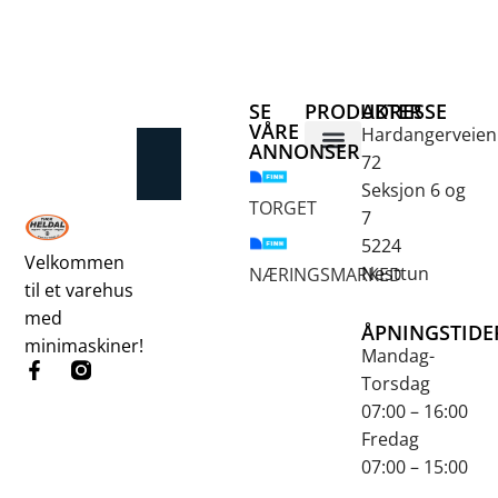
SE
PRODUKTER
ADRESSE
VÅRE
Hardangerveien
ANNONSER
72
Betongsaging og -boring
Fjellbor / Sprekking
Verktøy for overflatebehandling
Seksjon 6 og
TORGET
7
5224
Velkommen
Nesttun
NÆRINGSMARKED
til et varehus
med
ÅPNINGSTIDE
minimaskiner!
Mandag-
Torsdag
07:00 – 16:00
Fredag
07:00 – 15:00