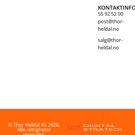
KONTAKTINF
55 92 52 00
post@thor-
heldal.no
salg@thor-
heldal.no
© Thor Heldal AS 2026.
Alle rettigheter
reservert.