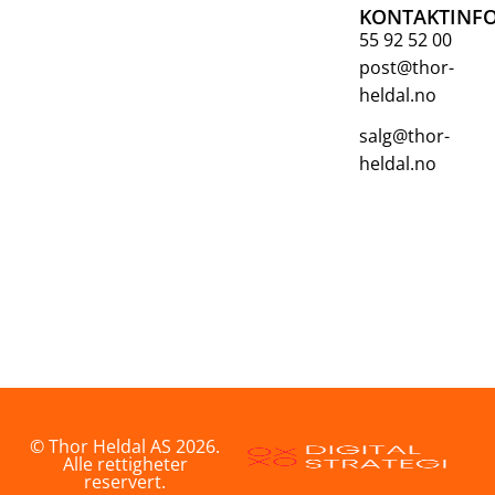
KONTAKTINF
55 92 52 00
post@thor-
heldal.no
salg@thor-
heldal.no
© Thor Heldal AS 2026.
Alle rettigheter
reservert.