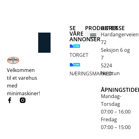
SE
PRODUKTER
ADRESSE
VÅRE
Hardangerveien
ANNONSER
72
Betongsaging og -boring
Fjellbor / Sprekking
Verktøy for overflatebehandling
Seksjon 6 og
TORGET
7
5224
Velkommen
Nesttun
NÆRINGSMARKED
til et varehus
med
ÅPNINGSTIDE
minimaskiner!
Mandag-
Torsdag
07:00 – 16:00
Fredag
07:00 – 15:00