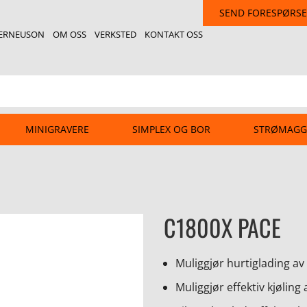
SEND FORESPØRSE
ERNEUSON
OM OSS
VERKSTED
KONTAKT OSS
MINIGRAVERE
SIMPLEX OG BOR
STRØMAGG
C1800X PACE
Muliggjør hurtiglading av 
Muliggjør effektiv kjølin