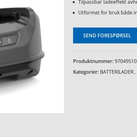
Tilpassbar ladeeffekt avh
Utformet for bruk både i
SEND FORESPØRSEL
Produktnummer:
97049510
Kategorier:
BATTERILADER
,