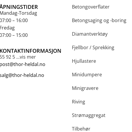
ÅPNINGSTIDER
Betongoverflater
Mandag-Torsdag
07:00 – 16:00
Betongsaging og -boring
Fredag
Diamantverktøy
07:00 – 15:00
Fjellbor / Sprekking
KONTAKTINFORMASJON
55 92 5 ...vis mer
Hjullastere
post@thor-heldal.no
Minidumpere
salg@thor-heldal.no
Minigravere
Riving
Strømaggregat
Tilbehør