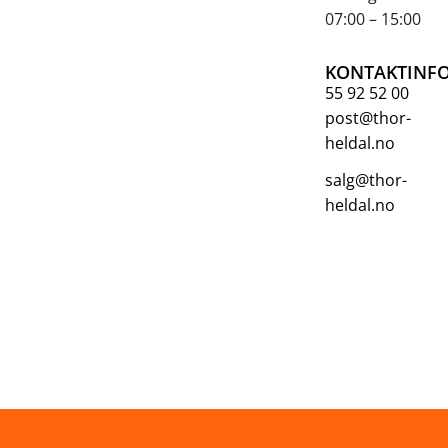
07:00 – 15:00
KONTAKTINF
55 92 52 00
post@thor-
heldal.no
salg@thor-
heldal.no