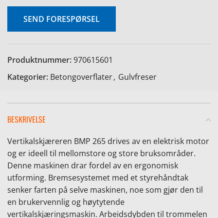
SEND FORESPØRSEL
Produktnummer:
970615601
e
Kategorier:
Betongoverflater
,
Gulvfreser
BESKRIVELSE
Vertikalskjæreren BMP 265 drives av en elektrisk motor
og er ideell til mellomstore og store bruksområder.
Denne maskinen drar fordel av en ergonomisk
utforming. Bremsesystemet med et styrehåndtak
senker farten på selve maskinen, noe som gjør den til
en brukervennlig og høytytende
vertikalskjæringsmaskin. Arbeidsdybden til trommelen