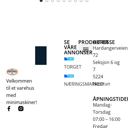
SE
PRODUKTER
ADRESSE
VÅRE
Hardangerveien
ANNONSER
72
Betongsaging og -boring
Fjellbor / Sprekking
Verktøy for overflatebehandling
Seksjon 6 og
TORGET
7
5224
Velkommen
Nesttun
NÆRINGSMARKED
til et varehus
med
ÅPNINGSTIDE
minimaskiner!
Mandag-
Torsdag
07:00 – 16:00
Fredag