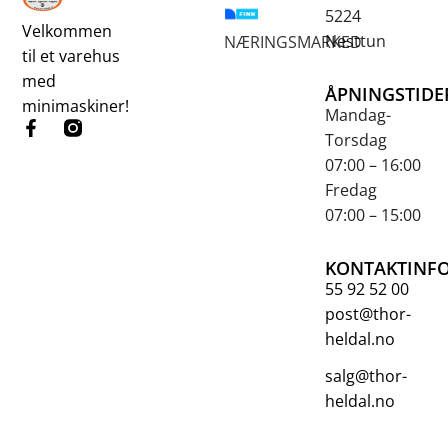
5224
Velkommen
Nesttun
NÆRINGSMARKED
til et varehus
med
ÅPNINGSTIDE
minimaskiner!
Mandag-
Torsdag
07:00 – 16:00
Fredag
07:00 – 15:00
KONTAKTINF
55 92 52 00
post@thor-
heldal.no
salg@thor-
heldal.no