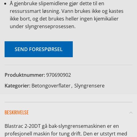
Å gjenbruke slipemidlene gjør dette til en
ressurssmart løsning. Vann brukes ikke og kastes
ikke bort, og det brukes heller ingen kjemikalier
under slyngrenseprosessen.
e
SEND FORESPØRSEL
Produktnummer:
970690902
Kategorier:
Betongoverflater
,
Slyngrensere
BESKRIVELSE
Blastrac 2-20DT gå bak-slyngrensemaskinen er en
profesjonell maskin for tung drift. Den er utstyrt med