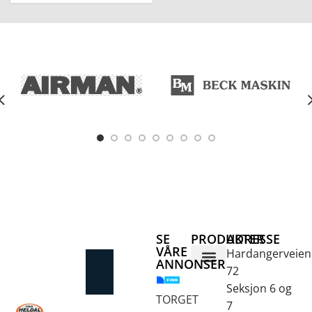
SE
PRODUKTER
ADRESSE
VÅRE
Hardangerveien
ANNONSER
72
Betongsaging og -boring
Fjellbor / Sprekking
Verktøy for overflatebehandling
Seksjon 6 og
TORGET
7